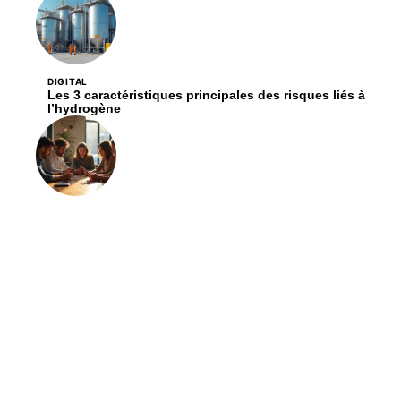
DIGITAL
Les 3 caractéristiques principales des risques liés à
l’hydrogène
DIGITAL
Les médias sociaux façonnent-ils vraiment le débat
public aujourd’hui ?
Contact
Mentions Légales
Sitemap