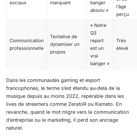
sociaux
marquant
banger
l’âge
absolu »
perçu
« Notre
Q3
Tentative de
Communication
report
Très
dynamiser un
professionnelle
est un
élevé
propos
vrai
banger »
Dans les communautés gaming et esport
francophones, le terme s’est étendu au-delà de la
musique depuis au moins 2022, repérable dans les
lives de streamers comme ZeratoR ou Kameto. En
revanche, quand le mot migre vers la communication
d’entreprise ou le marketing, il perd son ancrage
naturel.